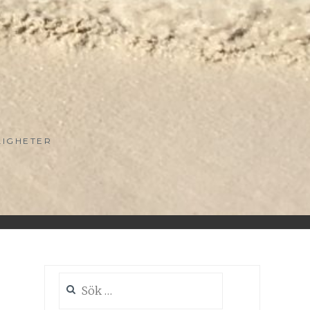
LIGHETER
Sök
efter: