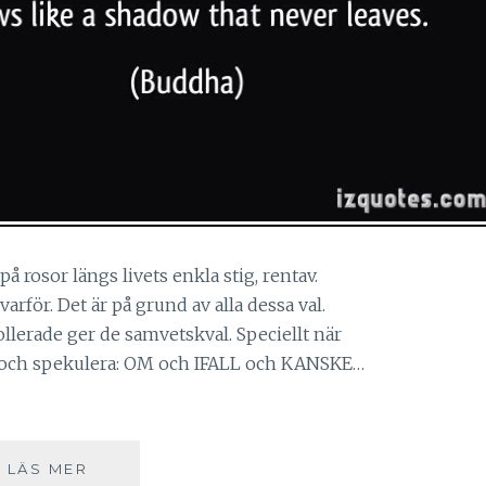
å rosor längs livets enkla stig, rentav.
 varför. Det är på grund av alla dessa val.
ollerade ger de samvetskval. Speciellt när
a och spekulera: OM och IFALL och KANSKE…
ATT
LÄS MER