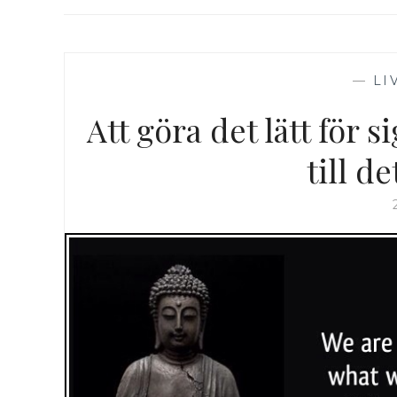
—
LI
Att göra det lätt för s
till d