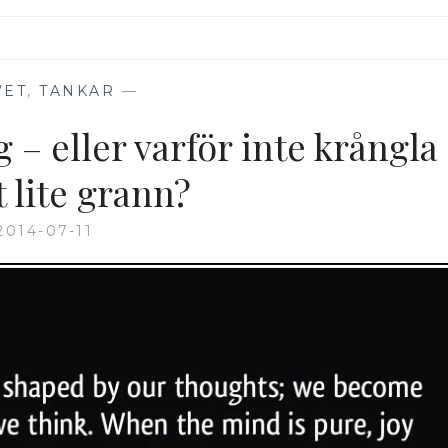
VET
,
TANKAR
—
ig – eller varför inte krångla
et lite grann?
2014-07-11