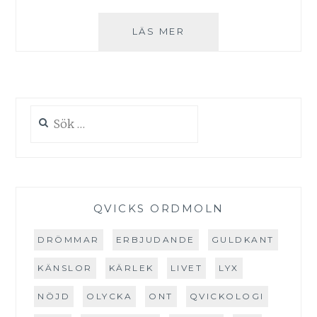
PLANERING:
LÄS MER
VÅRIG
SPA-
TURNÉ
PÅ
VÄSTKUSTEN
Sök
efter:
QVICKS ORDMOLN
DRÖMMAR
ERBJUDANDE
GULDKANT
KÄNSLOR
KÄRLEK
LIVET
LYX
NÖJD
OLYCKA
ONT
QVICKOLOGI