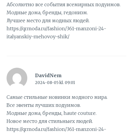
Абсолютно все события всемирных подуимов.
Модные дома, бренды, гедонизм.
Лучшее место для модных людей.
https://qrmoda.ru/fashion/361-manzoni-24-
italyanskiy-mehovoy-shik/
DavidNem
2024-08-05 kl. 09:01
Самые стильные новинки модного мира.
Все эвенты лучших подуимов.
Модные дома, бренды, haute couture.
Новое место для стильныех людей.
https://qrmoda.ru/fashion/361-manzoni-24-