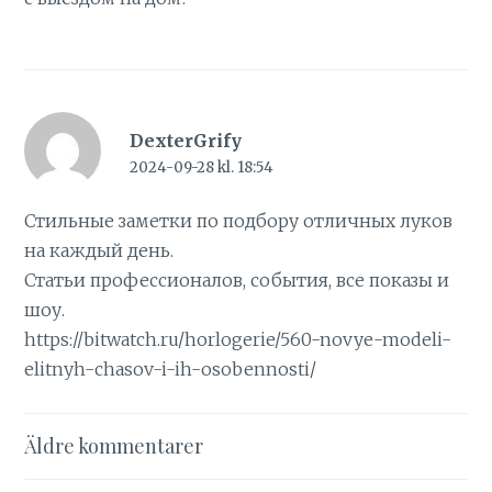
DexterGrify
2024-09-28 kl. 18:54
Стильные заметки по подбору отличных луков
на каждый день.
Статьи профессионалов, события, все показы и
шоу.
https://bitwatch.ru/horlogerie/560-novye-modeli-
elitnyh-chasov-i-ih-osobennosti/
Kommentarsnavigering
Äldre kommentarer