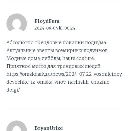
FloydFum
2024-09-04 kl. 00:24
Абсолютно трендовые новинки подиума.
Актуальные эвенты всемирных подуимов.
Модные дома, лейблы, haute couture.
Приятное место для трендовых людей.
https://omskdaily.ru/news/2024-07-22-vosmiletney-
devochke-iz-omska-vnov-nachislili-chuzhie-
dolgi/
BryanUrize