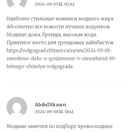
2024-09-05 kl. 02:42
Наиболее стильные новинки модного мира.
Абсолютно все новости лучших подуимов.
Модные дома, бренды, высокая мода.
Приятное место для трендовых хайпбистов.
https://volgograd.rftimes.ru/news/2024-03-01-
zavedeno-delo-o-gosizmene-v-otnoshenii-19-
letnego-zhitelya-volgograda
AbdulSkawn
2024-09-08 kl. 18:41
Модные заметки по подбору превосходных