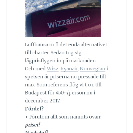
Lufthansa m fl det enda alternativet
till charter. Sedan tog sig
lågprisflygen in på marknaden…
Och med
Wizz
,
Ryanair
,
Norwegian
i
spetsen är priserna nu pressade till
max. Som referens flög vi t o r till
Budapest för 450:-/person nu i
december 2017.
Fördel?
+ Förutom allt som nämnts ovan:
priset!
Nackdel?