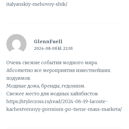
italyanskiy-mehovoy-shik/
GlennFuell
2024-08-08 kl. 22:01
Очень свежие события модного мира.
Абсолютно все мероприятия известнейших
подуимов.
Модные дома, бренды, гедонизм.
Свежее место для модных хайпбистов.
https://stylecross.ru/read/2024-06-19-lacoste-
kachestvennyy-premium-po-tsene-mass-marketa/