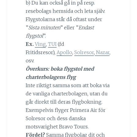
b) Du kan också gå in på resp.
resebolags hemsida och leta själv.
Flygstolarna står då oftast under
”
Sista minuten
” eller ”
Endast
flygstol
”.
Ex.
Ving
,
TUI
(fd
Fritidsresor),
Apollo
,
Solresor
,
Nazar
,
osv.
Överkurs: boka flygstol med
charterbolagens flyg
Inte riktigt samma som att boka via
de vanliga charterbolagen, utan du
går direkt till deras flygbokning.
Exempelvis flyger Primera Air för
Solresor och dess danska
motsvarighet Bravo Tours.
Fördel?
Samma flyg
bolag dit och