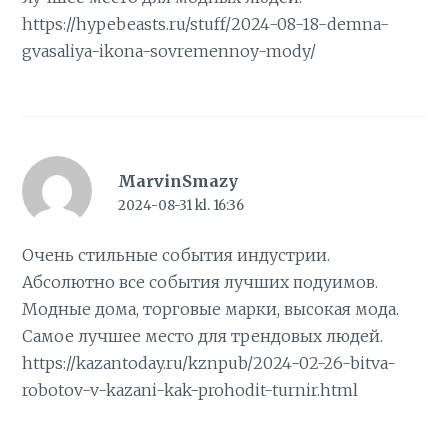
https://hypebeasts.ru/stuff/2024-08-18-demna-
gvasaliya-ikona-sovremennoy-mody/
MarvinSmazy
2024-08-31 kl. 16:36
Очень стильные события индустрии.
Абсолютно все события лучших подуимов.
Модные дома, торговые марки, высокая мода.
Самое лучшее место для трендовых людей.
https://kazantoday.ru/kznpub/2024-02-26-bitva-
robotov-v-kazani-kak-prohodit-turnir.html