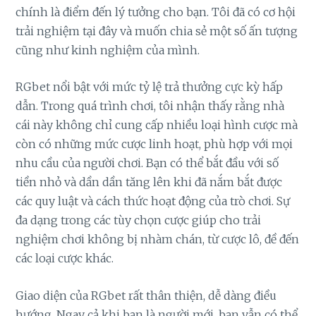
chính là điểm đến lý tưởng cho bạn. Tôi đã có cơ hội
trải nghiệm tại đây và muốn chia sẻ một số ấn tượng
cũng như kinh nghiệm của mình.
RGbet nổi bật với mức tỷ lệ trả thưởng cực kỳ hấp
dẫn. Trong quá trình chơi, tôi nhận thấy rằng nhà
cái này không chỉ cung cấp nhiều loại hình cược mà
còn có những mức cược linh hoạt, phù hợp với mọi
nhu cầu của người chơi. Bạn có thể bắt đầu với số
tiền nhỏ và dần dần tăng lên khi đã nắm bắt được
các quy luật và cách thức hoạt động của trò chơi. Sự
đa dạng trong các tùy chọn cược giúp cho trải
nghiệm chơi không bị nhàm chán, từ cược lô, đề đến
các loại cược khác.
Giao diện của RGbet rất thân thiện, dễ dàng điều
hướng. Ngay cả khi bạn là người mới, bạn vẫn có thể