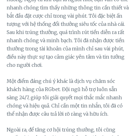
nhanh chóng tìm thấy những thông tin cần thiết và
bắt đầu đặt cược chỉ trong vài phút. Tôi đặc biệt ấn
tượng với hệ thống đổi thưởng siêu tốc của nhà cái.
Sau khi trúng thưởng, quá trình rút tiền diễn ra rất
nhanh chóng và minh bạch. Tôi đã nhận được tiền
thưởng trong tài khoản của mình chỉ sau vài phút,
điều này thực sự tạo cảm giác yên tâm và tin tưởng
cho người chơi.
Một điểm đáng chú ý khác là dịch vụ chăm sóc
khách hàng của RGbet. Đội ngũ hỗ trợ luôn sẵn
sàng 24/7, giúp tôi giải quyết mọi thắc mắc nhanh
chóng và hiệu quả. Chỉ cần một tin nhắn, tôi đã có
thể nhận được câu trả lời rõ ràng và hữu ích.
Ngoài ra, để tăng cơ hội trúng thưởng, tôi cũng