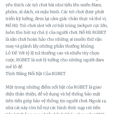
yêu thích các trò chơi bài như tiến lên miền Nam,
phỏm, xì dách, và mậu binh. Các trò chơi được phát
triển kỹ lưỡng, đem lại cảm giác chân thực và thú vị.
Nổ Hũ: Trò chơi slot với cơ hội trúng Jackpot cực lớn,
luôn thu hút sự chú ý của người chơi. Nổ Hũ RGBET
là sân chơi hoàn hảo cho những ai muốn thử vận
may và giành lấy những phần thưởng khủng.
Lô Đề: Với tỷ lệ trả thưởng cao và nhiều tùy chọn
cược, RGBET là nơi lý tưởng cho những người đam
mê lô đề.
Tính Năng Nổi Bật Của RGBET
Một trong những điểm nổi bật của RGBET là giao
diện thân thiện, dễ sử dụng và hệ thống bảo mật
tiên tiến giúp bảo vệ thông tin người chơi. Ngoài ra,
nhà cái này còn hỗ trợ các hình thức nạp rút tiền