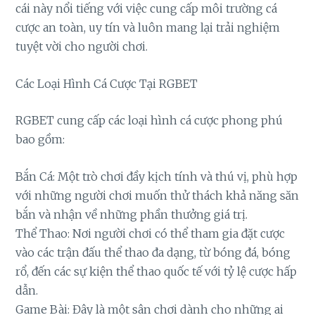
cái này nổi tiếng với việc cung cấp môi trường cá
cược an toàn, uy tín và luôn mang lại trải nghiệm
tuyệt vời cho người chơi.
Các Loại Hình Cá Cược Tại RGBET
RGBET cung cấp các loại hình cá cược phong phú
bao gồm:
Bắn Cá: Một trò chơi đầy kịch tính và thú vị, phù hợp
với những người chơi muốn thử thách khả năng săn
bắn và nhận về những phần thưởng giá trị.
Thể Thao: Nơi người chơi có thể tham gia đặt cược
vào các trận đấu thể thao đa dạng, từ bóng đá, bóng
rổ, đến các sự kiện thể thao quốc tế với tỷ lệ cược hấp
dẫn.
Game Bài: Đây là một sân chơi dành cho những ai