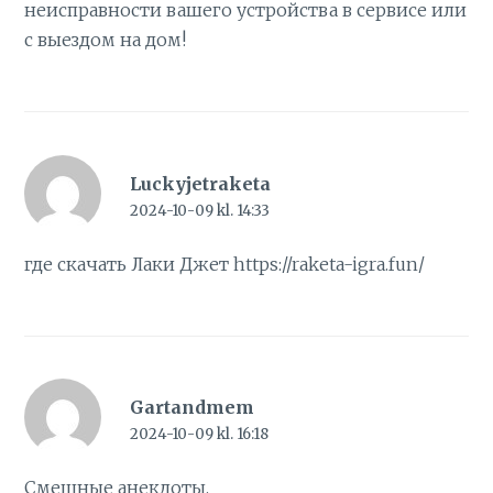
неисправности вашего устройства в сервисе или
с выездом на дом!
Luckyjetraketa
2024-10-09 kl. 14:33
где скачать Лаки Джет
https://raketa-igra.fun/
Gartandmem
2024-10-09 kl. 16:18
Смешные
анекдоты
.