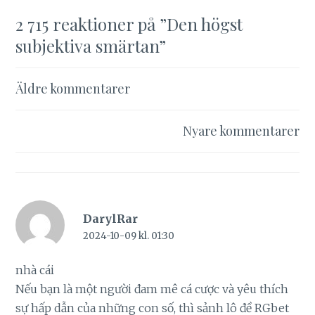
2 715 reaktioner på ”
Den högst
subjektiva smärtan
”
Kommentarsnavigering
Äldre kommentarer
Nyare kommentarer
DarylRar
2024-10-09 kl. 01:30
nhà cái
Nếu bạn là một người đam mê cá cược và yêu thích
sự hấp dẫn của những con số, thì sảnh lô đề RGbet