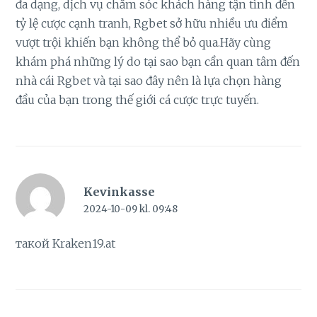
đa dạng, dịch vụ chăm sóc khách hàng tận tình đến
tỷ lệ cược cạnh tranh, Rgbet sở hữu nhiều ưu điểm
vượt trội khiến bạn không thể bỏ qua.Hãy cùng
khám phá những lý do tại sao bạn cần quan tâm đến
nhà cái Rgbet và tại sao đây nên là lựa chọn hàng
đầu của bạn trong thế giới cá cược trực tuyến.
Kevinkasse
2024-10-09 kl. 09:48
такой
Kraken19.at