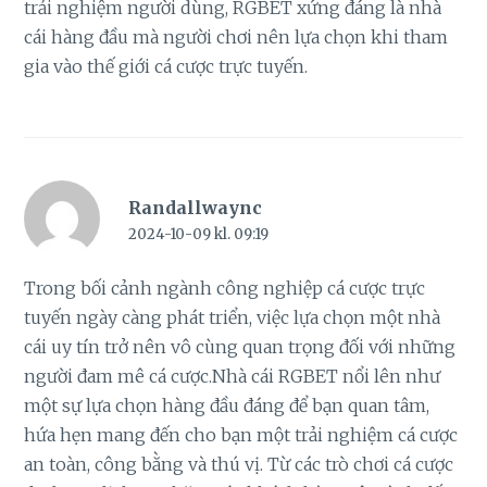
trải nghiệm người dùng, RGBET xứng đáng là nhà
cái hàng đầu mà người chơi nên lựa chọn khi tham
gia vào thế giới cá cược trực tuyến.
Randallwaync
2024-10-09 kl. 09:19
Trong bối cảnh ngành công nghiệp cá cược trực
tuyến ngày càng phát triển, việc lựa chọn một nhà
cái uy tín trở nên vô cùng quan trọng đối với những
người đam mê cá cược.Nhà cái RGBET nổi lên như
một sự lựa chọn hàng đầu đáng để bạn quan tâm,
hứa hẹn mang đến cho bạn một trải nghiệm cá cược
an toàn, công bằng và thú vị. Từ các trò chơi cá cược