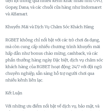
tiện lợi thông qua nhiều kênh khác nhau như OVO,
Gopay, Dana, và các chuỗi cửa hàng như Indomaret
và Alfamart.
Khuyến Mãi và Dịch Vụ Chăm Sóc Khách Hàng
RGBET không chỉ nổi bật với các trò chơi đa dạng,
mà còn cung cấp nhiều chương trình khuyến mãi
hấp dẫn như bonus chào mừng, cashback, và các
phần thưởng hàng ngày. Đặc biệt, dịch vụ chăm sóc
khách hàng của RGBET hoạt động 24/7 với đội ngũ
chuyên nghiệp, sẵn sàng hỗ trợ người chơi qua
nhiều kênh liên lạc.
Kết Luận
Với những ưu điểm nổi bật về dịch vụ, bảo mật, và