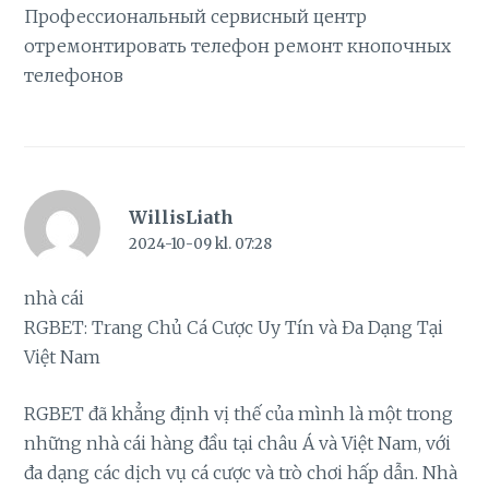
Профессиональный сервисный центр
отремонтировать телефон
ремонт кнопочных
телефонов
WillisLiath
2024-10-09 kl. 07:28
nhà cái
RGBET: Trang Chủ Cá Cược Uy Tín và Đa Dạng Tại
Việt Nam
RGBET đã khẳng định vị thế của mình là một trong
những nhà cái hàng đầu tại châu Á và Việt Nam, với
đa dạng các dịch vụ cá cược và trò chơi hấp dẫn. Nhà