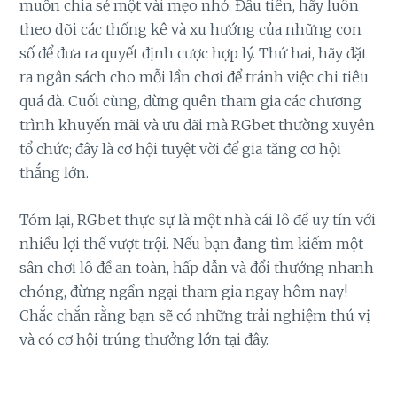
muốn chia sẻ một vài mẹo nhỏ. Đầu tiên, hãy luôn
theo dõi các thống kê và xu hướng của những con
số để đưa ra quyết định cược hợp lý. Thứ hai, hãy đặt
ra ngân sách cho mỗi lần chơi để tránh việc chi tiêu
quá đà. Cuối cùng, đừng quên tham gia các chương
trình khuyến mãi và ưu đãi mà RGbet thường xuyên
tổ chức; đây là cơ hội tuyệt vời để gia tăng cơ hội
thắng lớn.
Tóm lại, RGbet thực sự là một nhà cái lô đề uy tín với
nhiều lợi thế vượt trội. Nếu bạn đang tìm kiếm một
sân chơi lô đề an toàn, hấp dẫn và đổi thưởng nhanh
chóng, đừng ngần ngại tham gia ngay hôm nay!
Chắc chắn rằng bạn sẽ có những trải nghiệm thú vị
và có cơ hội trúng thưởng lớn tại đây.