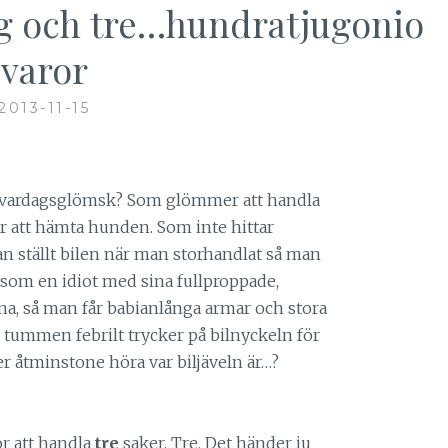
g och tre…hundratjugonio
varor
2013-11-15
lätt vardagsglömsk? Som glömmer att handla
 att hämta hunden. Som inte hittar
 ställt bilen när man storhandlat så man
 som en idiot med sina fullproppade,
a, så man får babianlånga armar och stora
n tummen febrilt trycker på bilnyckeln för
er åtminstone höra var biljäveln är…?
ör att handla
tre
saker. Tre. Det händer ju