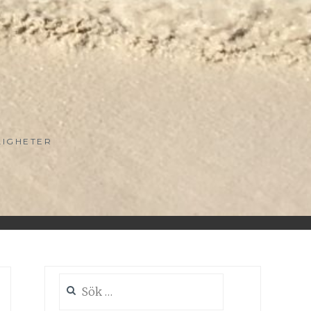
LIGHETER
Sök
efter: