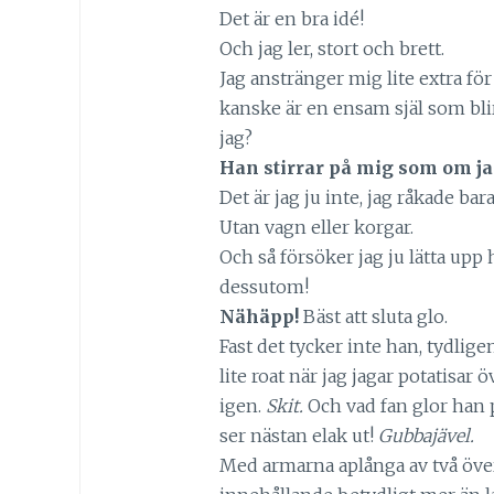
Det är en bra idé!
Och jag ler, stort och brett.
Jag anstränger mig lite extra för
kanske är en ensam själ som bli
jag?
Han stirrar på mig som om ja
Det är jag ju inte, jag råkade bar
Utan vagn eller korgar.
Och så försöker jag ju lätta upp
dessutom!
Nähäpp!
Bäst att sluta glo.
Fast det tycker inte han, tydlige
lite roat när jag jagar potatisar 
igen.
Skit.
Och vad fan glor han p
ser nästan elak ut!
Gubbajävel.
Med armarna aplånga av två öve