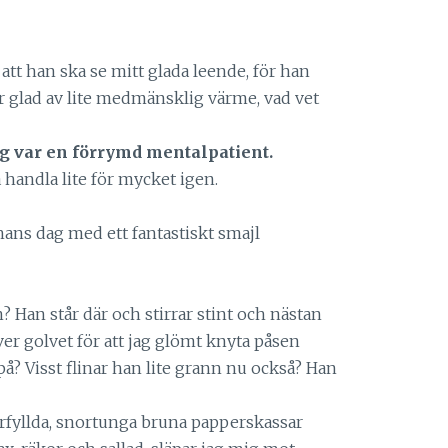
 att han ska se mitt glada leende, för han
r glad av lite medmänsklig värme, vad vet
g var en förrymd mentalpatient.
a handla lite för mycket igen.
 hans dag med ett fantastiskt smajl
n? Han står där och stirrar stint och nästan
över golvet för att jag glömt knyta påsen
å? Visst flinar han lite grann nu också? Han
rfyllda, snortunga bruna papperskassar