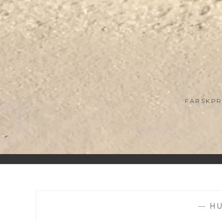
FÄRSKPR
—
H