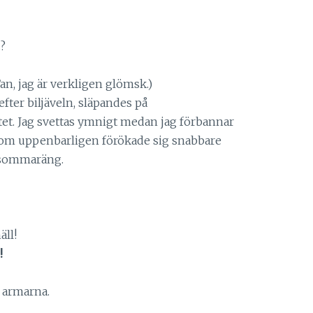
…?
Fan, jag är verkligen glömsk.)
efter biljäveln, släpandes på
et. Jag svettas ymnigt medan jag förbannar
 som uppenbarligen förökade sig snabbare
n sommaräng.
äll!
!
i armarna.