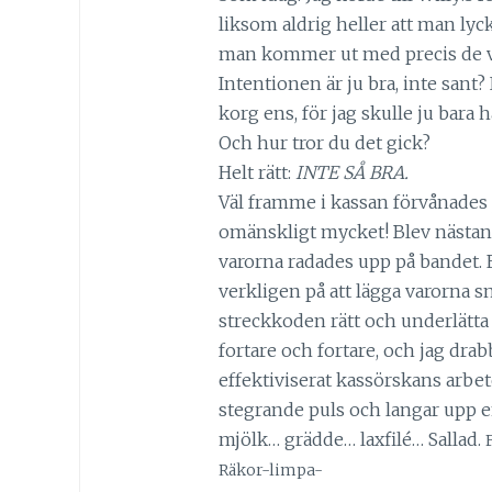
liksom aldrig heller att man lyc
man kommer ut med precis de va
Intentionen är ju bra, inte sant
korg ens, för jag skulle ju bara h
Och hur tror du det gick?
Helt rätt:
INTE SÅ BRA.
Väl framme i kassan förvånades j
omänskligt mycket! Blev nästan
varorna radades upp på bandet. El
verkligen på att lägga varorna sn
streckkoden rätt och underlätta
fortare och fortare, och jag drab
effektiviserat kassörskans arbete
stegrande puls och langar upp e
mjölk… grädde… laxfilé… Sallad.
Räkor-limpa-