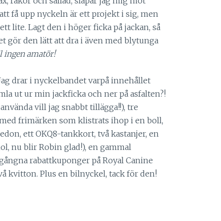
x, räkor och sallad, släpar jag mig mot
att få upp nyckeln är ett projekt i sig, men
tt lite. Lagt den i höger ficka på jackan, så
et gör den lätt att dra i även med blytunga
l ingen amatör!
 Jag drar i nyckelbandet varpå innehållet
la ut ur min jackficka och ner på asfalten?!
nvända vill jag snabbt tillägga!!), tre
med frimärken som klistrats ihop i en boll,
edon, ett OKQ8-tankkort, två kastanjer, en
l, nu blir Robin glad!), en gammal
utgångna rabattkuponger på Royal Canine
 kvitton. Plus en bilnyckel, tack för den!