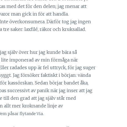
kas med det för den delen; jag menar att
ror man gick in för att handla.
? Inte överkonsumera. Därför tog jag ingen
a tre saker: laxfilé, räkor och kruksallad.
ag själv över hur jag kunde bära så
 lite imponerad av min förmåga när
ler radades upp är fel uttryck, för jag suger
yggt. Jag försöker faktiskt i början: vända
 för kassörskan. Sedan börjar bandet åka,
bas successivt av panik när jag inser att jag
 till den grad att jag själv står med
n allt mer kroknande linje av
Fem påsar flytande Via.