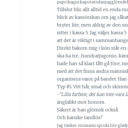
paprikagurkapotatisfanjagglömdek
Tillslut blir allt alltid en enda 
blick av kassörskan om jag råk
bryter lite, men aldrig av den u
sitter i kassa 5. Jag väljer kassa 
att det är viktigt i sammanhang
Direkt bakom mig i kön står en 
ska ha tre…hundratjugonio, kän
hade han så klart fått gå före, m
med att det finns andra människ
organisera varor på bandet. Han
Typ 85. Vitt hår, smal och skinn
-”Lilla farbror, det kan inte vara 
änglalikt mot honom.
Säkert är han glömsk också.
Och kanske tandlös?
Jag tänker minsann sprida lite glädj