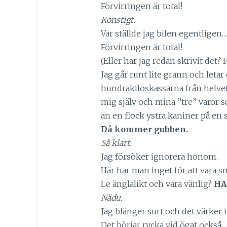
Förvirringen är total!
Konstigt.
Var ställde jag bilen egentligen
Förvirringen är total!
(Eller har jag redan skrivit det? 
Jag går runt lite grann och letar 
hundrakiloskassarna från helvet
mig själv och mina ”tre” varor
än en flock ystra kaniner på e
Då kommer gubben.
Så klart.
Jag försöker ignorera honom.
Här har man inget för att vara sn
Le änglalikt och vara vänlig?
HA
Nädu.
Jag blänger surt och det värker 
Det börjar rycka vid ögat också.