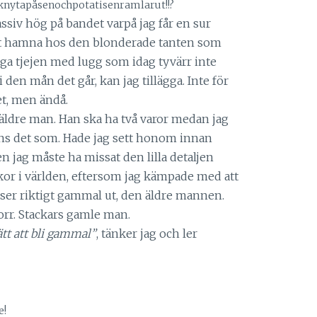
nytapåsenochpotatisenramlarut!!?
massiv hög på bandet varpå jag får en sur
at hamna hos den blonderade tanten som
nga tjejen med lugg som idag tyvärr inte
5 i den mån det går, kan jag tillägga. Inte för
et, men ändå.
äldre man. Han ska ha två varor medan jag
ns det som. Hade jag sett honom innan
en jag måste ha missat den lilla detaljen
or i världen, eftersom jag kämpade med att
 ser riktigt gammal ut, den äldre mannen.
torr. Stackars gamle man.
lätt att bli gammal”
, tänker jag och ler
e!