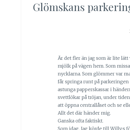
Glömskans parkerin
Är det fler än jag som är lite 
mjölk på vägen hem. Som missar
nycklarna. Som glömmer var man
får springa runt på parkeringen
astunga papperskassar i händern
svettlökar på tröjan, under tide
att öppna centrallåset och se ell
Allt det där händer mig.
Ganska ofta faktiskt.
Som idag. Jag körde till Willy:s f