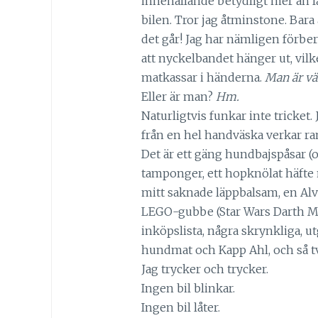
innehållande betydligt mer än la
bilen. Tror jag åtminstone. Bara 
det går! Jag har nämligen förbere
att nyckelbandet hänger ut, vilk
matkassar i händerna.
Man är vä
Eller är man?
Hm.
Naturligtvis funkar inte tricket.
från en hel handväska verkar ram
Det är ett gäng hundbajspåsar (oa
tamponger, ett hopknölat häfte 
mitt saknade läppbalsam, en Alv
LEGO-gubbe (Star Wars Darth Mo
inköpslista, några skrynkliga, 
hundmat och Kapp Ahl, och så två
Jag trycker och trycker.
Ingen bil blinkar.
Ingen bil låter.