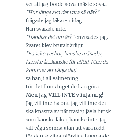
vet att jag borde sova, måste sova…
”Hur länge ska det vara så här?”
frågade jag läkaren idag.
Han svarade inte.
”Handlar det om år?”
envisades jag.
Svaret blev brutalt ärligt.
”Kanske veckor, kanske månader,
kanske år…kanske för alltid. Men du
kommer att vänja dig.”
sa han, i all välmening.
För det finns inget de kan göra.
Men jag VILL INTE vänja mig!
Jag vill inte ha ont, jag vill inte det
ska knastra av nåt trasigt jävla brosk
som kanske läker, kanske inte. Jag
vill våga somna utan att vara rädd
för den äckliga, plötsliga huggande