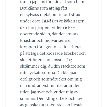
innan jag ens förstår vad som hänt.
Det känns som att jag fått
en sylvass metallbit inkörd strax
under örat.
FAN!
Det är käken igen,
den här gången på dem icke-
opererade sidan, där det annars
knastrar och molvärker när
kroppen för egen maskin arbetar
på att laga det krossade brosket och
skelettbiten som lossnat.Jag
skrämmer dig, du din stackare som
inte lyckats somna. Du klappar
oroligt och sömndrucket om mig
och undrar tyst hur det är under
tiden jag svär och vrider mig av
smärtan. Den klingar tack och lov
av ganska fort men rädslan består…