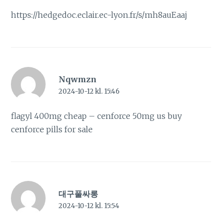
https://hedgedoc.eclair.ec-lyon.fr/s/mh8auEaaj
Nqwmzn
2024-10-12 kl. 15:46
flagyl 400mg cheap –
cenforce 50mg us
buy
cenforce pills for sale
대구풀싸롱
2024-10-12 kl. 15:54