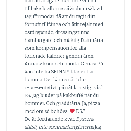
Ifall du är ägare men inte vill ha
tillbaka brallorna så är du ursäktad.
Jag förmodar då att du tagit ditt
förnuft tillfånga och ätit rejält med
ostdrypande, dressingstinna
hamburgare och mäktig Daimtårta
som kompensation för alla
förlorade kalorier genom åren.
Annars: kom och hämta. Genast. Vi
kan inte ha SKINNY-kläder här
hemma. Det känns så…icke-
representativt, på nåt konstigt vis?
PS. Jag bjuder på kakbuffé när du
kommer. Och gräddtårta. Ja, pizza
med om så behövs.
DS.”
De är fortfarande kvar.
Byxorna
alltså, inte sommarfestgästerna
.Jag