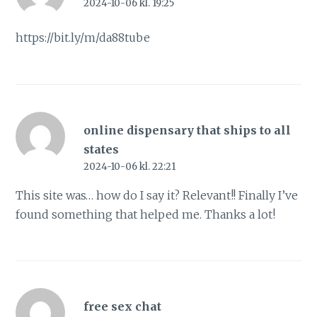
2024-10-06 kl. 19:25
https://bit.ly/m/da88tube
online dispensary that ships to all
states
2024-10-06 kl. 22:21
This site was… how do I say it? Relevant!! Finally I’ve
found something that helped me. Thanks a lot!
free sex chat