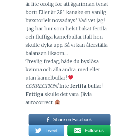
är lite orolig för att ägarinnan tynat
bort? Eller är 28″ kanske en vanlig
byxstorlek nowadays? Vad vet jag!
Jag har hur som helst bakat fertila
och fluffiga kamelbullar ifall hon
skulle dyka upp. Så vi kan återställa
balansen liksom…
Trevlig fredag, både du byxlösa
kvinna och alla andra, med eller
utan kamelbullar!
CORRECTION!
Inte
fertila
bullar!
Fettiga
skulle det vara. Jävla
autocorrect.
Share on Facebook
Tweet
Follow us