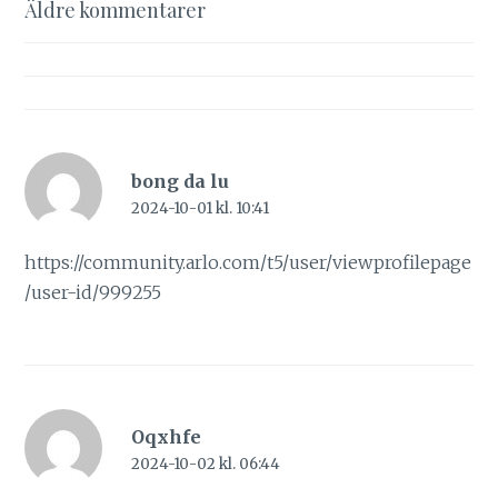
Kommentarsnavigering
Äldre kommentarer
bong da lu
2024-10-01 kl. 10:41
https://community.arlo.com/t5/user/viewprofilepage
/user-id/999255
Oqxhfe
2024-10-02 kl. 06:44