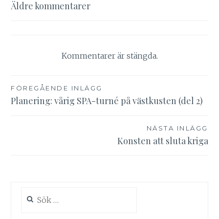
Kommentarsnavigering
Äldre kommentarer
Kommentarer är stängda.
Inläggsnavigering
FÖREGÅENDE INLÄGG
Planering: vårig SPA-turné på västkusten (del 2)
NÄSTA INLÄGG
Konsten att sluta kriga
Sök
efter: