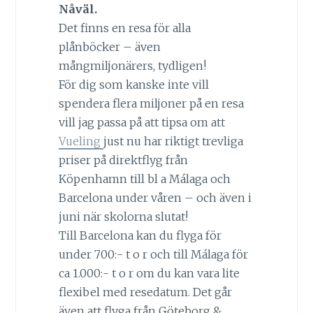
Nåväl.
Det finns en resa för alla
plånböcker – även
mångmiljonärers, tydligen!
För dig som kanske inte vill
spendera flera miljoner på en resa
vill jag passa på att tipsa om att
Vueling
just nu har riktigt trevliga
priser på direktflyg från
Köpenhamn till bl a Málaga och
Barcelona under våren – och även i
juni när skolorna slutat!
Till Barcelona kan du flyga för
under 700:- t o r och till Málaga för
ca 1.000:- t o r om du kan vara lite
flexibel med resedatum. Det går
även att flyga från Göteborg &