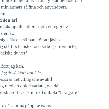
stinat kitchen duty. Trotsigt står den där och
v min annars så fina och användbara
nit.
 den är!
skepp till kaffemaskin ett eget liv.
 den av.
ig själv också, bara för att jävlas.
 stått och diskat och så börjar den ticka,
rädiskt, du vet?
 fort jag kan.
, jag är så klart ironisk!)
vissa
är det viktigaste av allt!
ig med en enkel variant, nej då.
atisk proffsvariant med dubbla ”bryggare”
atte på samma gång,
woohoo.