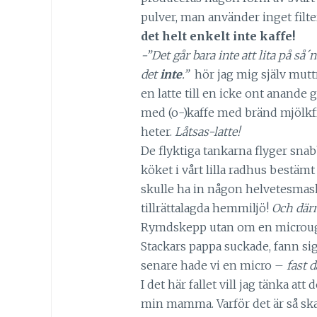
pulver, man använder inget filte
det helt enkelt inte kaffe!
-”Det går bara inte att lita på så´
det
inte
.”
hör jag mig själv muttr
en latte till en icke ont anande 
med (o-)kaffe med bränd mjölkfra
heter.
Låtsas-latte!
De flyktiga tankarna flyger snab
köket i vårt lilla radhus bestämt
skulle ha in någon helvetesmask
tillrättalagda hemmiljö!
Och där
Rymdskepp utan om en microugn, 
Stackars pappa suckade, fann si
senare hade vi en micro –
fast 
I det här fallet vill jag tänka at
min mamma. Varför det är så ska 