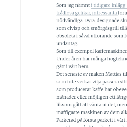
Som jag nämnt
i tidigare inlägg
trådlösa gelikar, intressanta
föru
nödvändiga. Dyra, designade sk
som elvisp och smörgåsgrill till
obsoleta i såväl utförande som f
undantag.
Som till exempel kaffemaskiner
Under åren har många högtekn
gått i vårt hem.
Det senaste av maken Mattias til
som inte verkar vilja passera si
som producerar kaffe har obevek
månader eller möjligen ett långt
liksom gått att vänta ut det, me
maffigaste maskinen av dem alla, 
Parkerad på första parkett i vårt