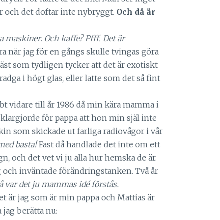
r och det doftar inte nybryggt.
Och då är
na maskiner. Och kaffe? Pfff. Det är
a när jag för en gångs skulle tvingas göra
gäst som tydligen tycker att det är exotiskt
dga i högt glas, eller latte som det så fint
bt vidare till år 1986 då min kära mamma i
 klargjorde för pappa att hon min själ inte
in som skickade ut farliga radiovågor i vår
med basta!
Fast då handlade det inte om ett
och det vet vi ju alla hur hemska de är.
g och inväntade förändringstanken. Två år
då var det ju mammas idé förstås.
t det är jag som är min pappa och Mattias är
jag berätta nu: