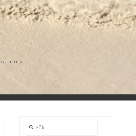
LIGHETER
Sök
efter: