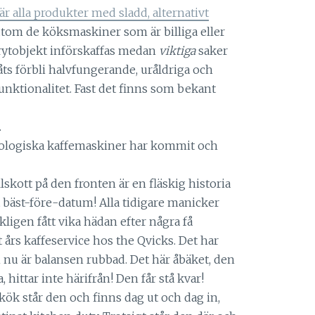
 är alla produkter med sladd, alternativt
tom de köksmaskiner som är billiga eller
rytobjekt införskaffas medan
viktiga
saker
åts förbli halvfungerande, uråldriga och
unktionalitet. Fast det finns som bekant
.
ologiska kaffemaskiner har kommit och
lskott på den fronten är en fläskig historia
tt bäst-före-datum! Alla tidigare manicker
ligen fått vika hädan efter några få
 års kaffeservice hos the Qvicks. Det har
n nu är balansen rubbad. Det här åbäket, den
hittar inte härifrån! Den får stå kvar!
 kök står den och finns dag ut och dag in,