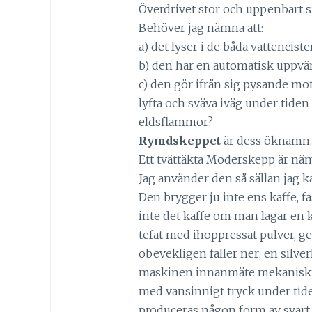
Överdrivet stor och uppenbart su
Behöver jag nämna att:
a) det lyser i de båda vattencist
b) den har en automatisk uppvä
c) den gör ifrån sig pysande mo
lyfta och sväva iväg under tiden
eldsflammor?
Rymdskeppet
är dess öknamn.
Ett tvättäkta Moderskepp är näm
Jag använder den så sällan jag ka
Den brygger ju inte ens kaffe, fa
inte det kaffe om man lagar en k
tefat med ihoppressat pulver, 
obevekligen faller ner; en silve
maskinen innanmäte mekaniskt t
med vansinnigt tryck under tide
produceras någon form av svart d