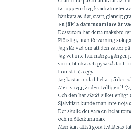
snart inne på sitt andra år av ob
tar upp en dryg kvadratmeter a
bänkyta av dyr, svart, glansig gra
En jäkla dammsamlare är vad
Dessutom har detta makabra rymd
Plötsligt, utan förvarning stängs
Jag slår vad om att den sätter på s
Jag vet inte hur många gånger jag
surra, blinka och pysa så där för
Lömskt.
Creepy.
Jag kastar onda blickar på den så
Men snygg är den tydligen?!
(Ja
Och den har
sladd
, vilket enligt
Självklart kunde man inte nöja s
Det skulle det vara en helautom
och mjölkskummare.
Man kan alltså göra två låtsas-l