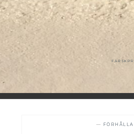
FÄRSKPR
—
FÖRHÅLL