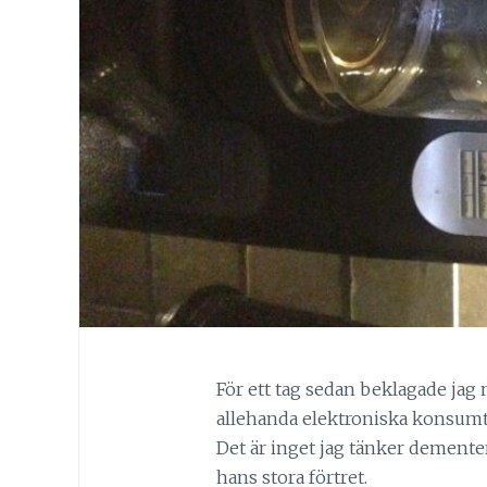
För ett tag sedan beklagade jag
allehanda elektroniska konsumt
Det är inget jag tänker dementera
hans stora förtret.