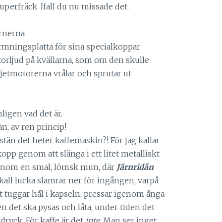
perfräck. Ifall du nu missade det.
ernerna
rmningsplatta för sina specialkoppar
torljud på kvällarna, som om den skulle
 jetmotorerna vrålar och sprutar ut
ligen vad det är.
n, av ren princip!
stän det heter kaffemaskin?! För jag kallar
opp genom att slänga i ett litet metalliskt
genom en smal, lömsk mun, där
Järnridån
rkall lucka slamrar ner för ingången, varpå
uggar hål i kapseln, pressar igenom ånga
n det ska pysas och låta, under tiden det
ryck. För kaffe är det
inte
. Man ser inget