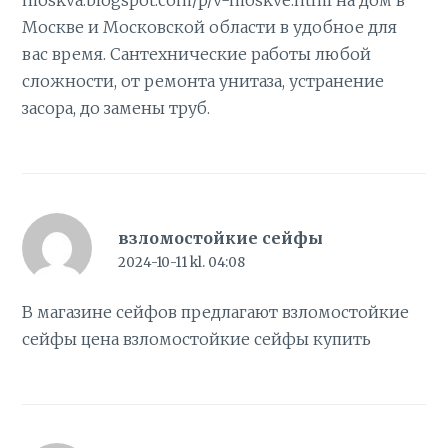
moskva.blogspot.com/p/v-moskve.html
на дом в
Москве и Московской области в удобное для
вас время. Сантехнические работы любой
сложности, от ремонта унитаза, устранение
засора, до замены труб.
взломостойкие сейфы
2024-10-11 kl. 04:08
В магазине сейфов предлагают взломостойкие
сейфы цена
взломостойкие сейфы купить