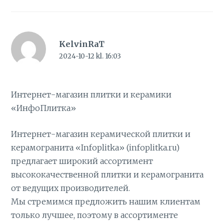
KelvinRaT
2024-10-12 kl. 16:03
Интернет-магазин плитки и керамики
«ИнфоПлитка»
Интернет-магазин керамической плитки и
керамогранита «Infoplitka» (infoplitka.ru)
предлагает широкий ассортимент
высококачественной плитки и керамогранита
от ведущих производителей.
Мы стремимся предложить нашим клиентам
только лучшее, поэтому в ассортименте