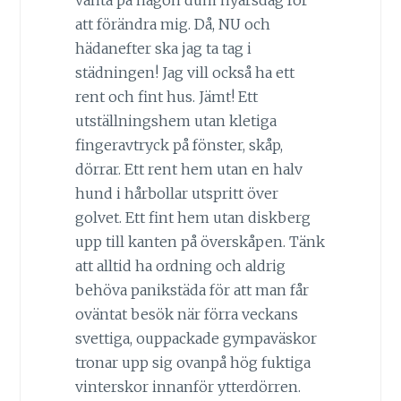
vänta på någon dum nyårsdag för
att förändra mig. Då, NU och
hädanefter ska jag ta tag i
städningen! Jag vill också ha ett
rent och fint hus. Jämt! Ett
utställningshem utan kletiga
fingeravtryck på fönster, skåp,
dörrar. Ett rent hem utan en halv
hund i hårbollar utspritt över
golvet. Ett fint hem utan diskberg
upp till kanten på överskåpen. Tänk
att alltid ha ordning och aldrig
behöva panikstäda för att man får
oväntat besök när förra veckans
svettiga, ouppackade gympaväskor
tronar upp sig ovanpå hög fuktiga
vinterskor innanför ytterdörren.