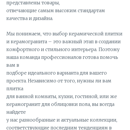
представлены товары,
отвечающие самым высоким стандартам
качества и дизайна.
Мы понимаем, что выбор керамической плитки
и керамогранита – это важный этап в создании
комфортного и стильного интерьера. Поэтому
наша команда профессионалов готова помочь
вам в
подборе идеального варианта для вашего
проекта. Независимо от того, нужны ли вам
плитка
для ванной комнаты, кухни, гостиной, или же
керамогранит для облицовки пола, вы всегда
найдете
у нас разнообразные и актуальные коллекции,
соответствующие последним тенденциям в