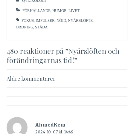
QVICKOLOGI
FÖRHÅLLANDE
,
HUMOR
,
LIVET
FOKUS
,
IMPULSER
,
NÖJD
,
NYÅRSLÖFTE
,
ORDNING
,
STÄDA
480 reaktioner på ”
Nyårslöften och
förändringarnas tid!
”
Kommentarsnavigering
Äldre kommentarer
AhmedKem
2024-10-07 kl. 14:49