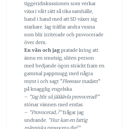
tiggeridiskussionen som verkar
växa i vårt rätt så rika samhälle,
hand i hand med att SD växer sig
starkare. Jag träffar andra vuxna
som blir irriterade och provocerade
över dem.
En vän och jag
pratade kring att
ännu en smutsig, sliten person
med bedjande ögon sträckt fram en
gammal pappmugg med några
mynt i och sagt ”
Pleeease madam
”
på knagglig engelska.
–
”Jag blir så jäääävla provocerad!”
stönar vännen med emfas.
–
”Provocerad..?”
frågar jag
undrande.
”Hur kan en fattig
människa provocera dig?”