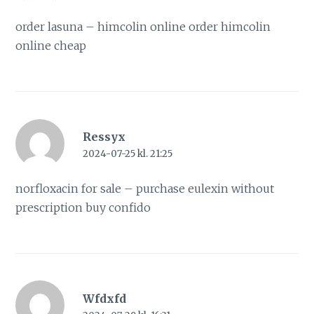
order lasuna –
himcolin online
order himcolin
online cheap
Ressyx
2024-07-25 kl. 21:25
norfloxacin for sale –
purchase eulexin without
prescription
buy confido
Wfdxfd