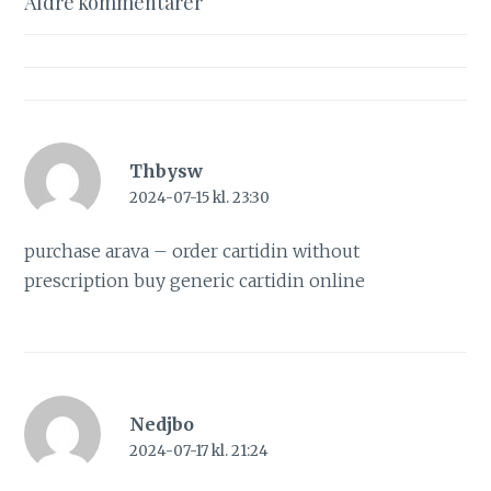
Kommentarsnavigering
Äldre kommentarer
Thbysw
2024-07-15 kl. 23:30
purchase arava –
order cartidin without
prescription
buy generic cartidin online
Nedjbo
2024-07-17 kl. 21:24