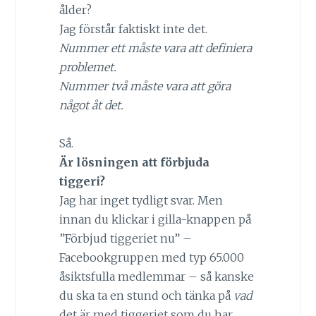
ålder?
Jag förstår faktiskt inte det.
Nummer ett måste vara att definiera
problemet.
Nummer två måste vara att göra
något åt det.
Så.
Är lösningen att förbjuda
tiggeri?
Jag har inget tydligt svar. Men
innan du klickar i gilla-knappen på
”Förbjud tiggeriet nu” –
Facebookgruppen med typ 65.000
åsiktsfulla medlemmar – så kanske
du ska ta en stund och tänka på
vad
det är med tiggeriet som du har