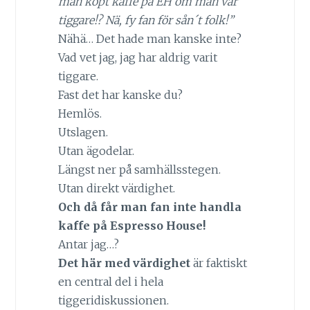
man köpt kaffe på EH om man var
tiggare!? Nä, fy fan för sån´t folk!”
Nähä… Det hade man kanske inte?
Vad vet jag, jag har aldrig varit
tiggare.
Fast det har kanske du?
Hemlös.
Utslagen.
Utan ägodelar.
Längst ner på samhällsstegen.
Utan direkt värdighet.
Och då får man fan inte handla
kaffe på Espresso House!
Antar jag…?
Det här med värdighet
är faktiskt
en central del i hela
tiggeridiskussionen.