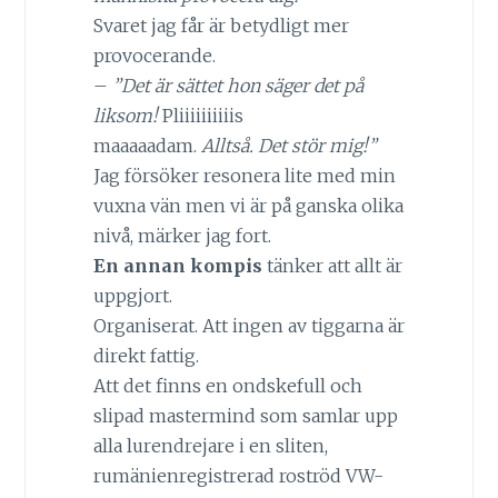
Svaret jag får är betydligt mer
provocerande.
–
”Det är sättet hon säger det på
liksom!
Pliiiiiiiiiis
maaaaadam.
Alltså. Det stör mig!”
Jag försöker resonera lite med min
vuxna vän men vi är på ganska olika
nivå, märker jag fort.
En annan kompis
tänker att allt är
uppgjort.
Organiserat. Att ingen av tiggarna är
direkt fattig.
Att det finns en ondskefull och
slipad mastermind som samlar upp
alla lurendrejare i en sliten,
rumänienregistrerad roströd VW-