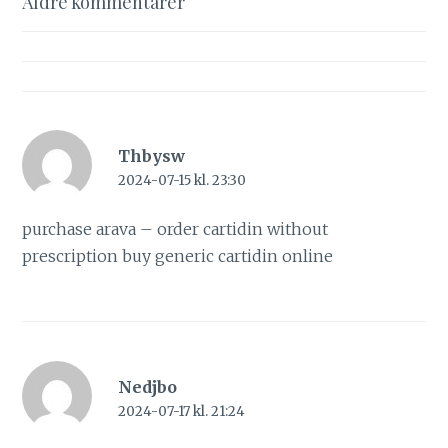
Kommentarsnavigering
Äldre kommentarer
Thbysw
2024-07-15 kl. 23:30
purchase arava –
order cartidin without
prescription
buy generic cartidin online
Nedjbo
2024-07-17 kl. 21:24