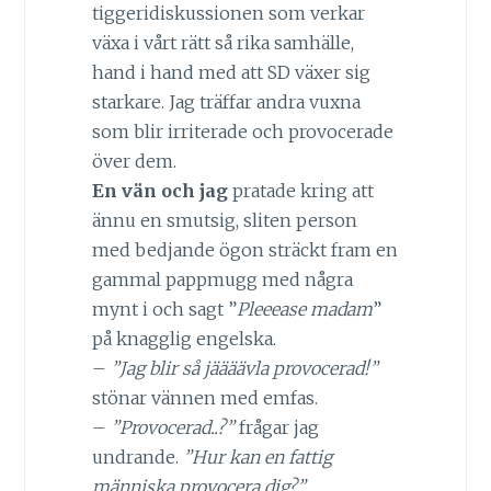
tiggeridiskussionen som verkar
växa i vårt rätt så rika samhälle,
hand i hand med att SD växer sig
starkare. Jag träffar andra vuxna
som blir irriterade och provocerade
över dem.
En vän och jag
pratade kring att
ännu en smutsig, sliten person
med bedjande ögon sträckt fram en
gammal pappmugg med några
mynt i och sagt ”
Pleeease madam
”
på knagglig engelska.
–
”Jag blir så jäääävla provocerad!”
stönar vännen med emfas.
–
”Provocerad..?”
frågar jag
undrande.
”Hur kan en fattig
människa provocera dig?”