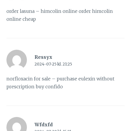
order lasuna –
himcolin online
order himcolin
online cheap
Ressyx
2024-07-25 kl. 21:25
norfloxacin for sale –
purchase eulexin without
prescription
buy confido
Wfdxfd