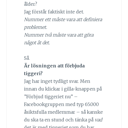
ålder?
Jag förstår faktiskt inte det.
Nummer ett måste vara att definiera
problemet.
Nummer två måste vara att göra
något åt det.
Så.
Är lösningen att förbjuda
tiggeri?
Jag har inget tydligt svar. Men
innan du klickar i gilla-knappen på
”Förbjud tiggeriet nu” –
Facebookgruppen med typ 65.000
åsiktsfulla medlemmar – så kanske
du ska ta en stund och tänka på
vad
det är med tiggeriet som du har