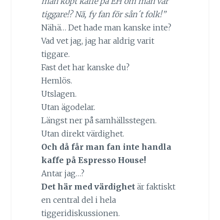
man köpt kaffe på EH om man var
tiggare!? Nä, fy fan för sån´t folk!”
Nähä… Det hade man kanske inte?
Vad vet jag, jag har aldrig varit
tiggare.
Fast det har kanske du?
Hemlös.
Utslagen.
Utan ägodelar.
Längst ner på samhällsstegen.
Utan direkt värdighet.
Och då får man fan inte handla
kaffe på Espresso House!
Antar jag…?
Det här med värdighet
är faktiskt
en central del i hela
tiggeridiskussionen.