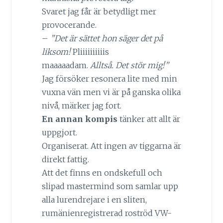
Svaret jag får är betydligt mer
provocerande.
–
”Det är sättet hon säger det på
liksom!
Pliiiiiiiiiis
maaaaadam.
Alltså. Det stör mig!”
Jag försöker resonera lite med min
vuxna vän men vi är på ganska olika
nivå, märker jag fort.
En annan kompis
tänker att allt är
uppgjort.
Organiserat. Att ingen av tiggarna är
direkt fattig.
Att det finns en ondskefull och
slipad mastermind som samlar upp
alla lurendrejare i en sliten,
rumänienregistrerad roströd VW-